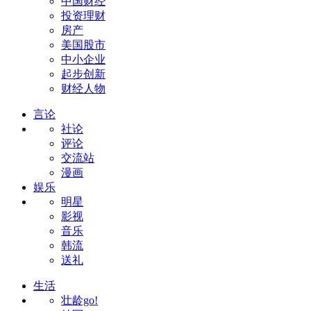
中国财经
投资理财
房产
美国股市
中小企业
起步创新
财经人物
言论
社论
评论
交流站
漫画
娱乐
明星
影视
音乐
韩流
送礼
生活
壮龄go!