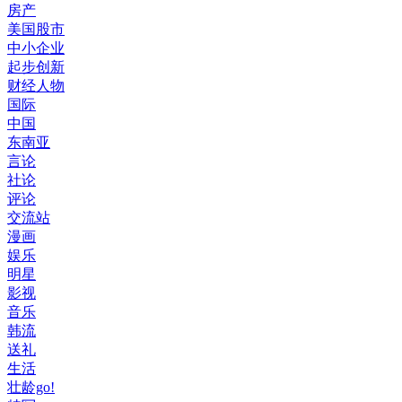
房产
美国股市
中小企业
起步创新
财经人物
国际
中国
东南亚
言论
社论
评论
交流站
漫画
娱乐
明星
影视
音乐
韩流
送礼
生活
壮龄go!