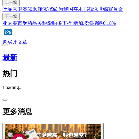
上一篇
叶品秀卫冕50米仰泳冠军 为我国夺本届残泳世锦赛首金
下一篇
亚太股市受药品关税影响多下挫 新加坡海指跌0.18%
购买此文章
最新
热门
Loading...
更多消息