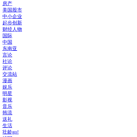
房产
美国股市
中小企业
起步创新
财经人物
国际
中国
东南亚
言论
社论
评论
交流站
漫画
娱乐
明星
影视
音乐
韩流
送礼
生活
壮龄go!