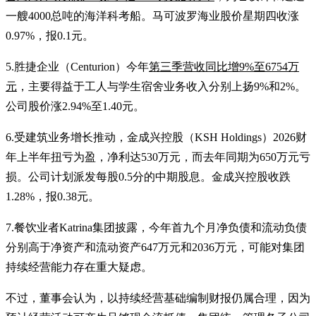
一艘4000总吨的海洋科考船。马可波罗海业股价星期四收涨
0.97%，报0.1元。
5.胜捷企业（Centurion）今年
第三季营收同比增9%至6754万
元
，主要得益于工人与学生宿舍业务收入分别上扬9%和2%。
公司股价涨2.94%至1.40元。
6.受建筑业务增长推动，金成兴控股（KSH Holdings）2026财
年上半年扭亏为盈，净利达530万元，而去年同期为650万元亏
损。公司计划派发每股0.5分的中期股息。金成兴控股收跌
1.28%，报0.38元。
7.餐饮业者Katrina集团披露，今年首九个月净负债和流动负债
分别高于净资产和流动资产647万元和2036万元，可能对集团
持续经营能力存在重大疑虑。
不过，董事会认为，以持续经营基础编制财报仍属合理，因为