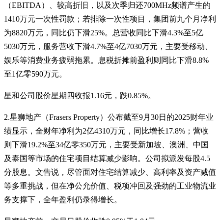
（EBITDA）、较高折旧，以及次季归还700MHz频谱产生的
1410万元一次性罚款；若排除一次性项目，集团前九个月净利
为8820万元，同比仍下滑25%。总营收同比下滑4.3%至5亿
5030万元，服务营收下滑4.7%至4亿7030万元，主要受移动、
娱乐等消费业务疲弱拖累。息税折摊前盈利则同比下滑8.8%
至1亿零590万元。
星和公司股价星期四收报1.16元，跌0.85%。
2.星狮地产（Frasers Property）公布截至9月30日的2025财年业
绩显示，全财年净利为2亿4310万元，同比增长17.8%；营收
则下滑19.2%至34亿零350万元，主要受新加坡、澳洲、中国
及泰国等市场的住宅项目结算减少影响。公司拟派发每股4.5
分股息。文告说，尽管面对住宅结算减少、高利率及资产减值
等多重挑战，但在净公允价值、税项冲回及强劲的工业物流业
务支撑下，全年盈利仍录得增长。