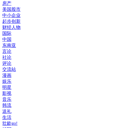
房产
美国股市
中小企业
起步创新
财经人物
国际
中国
东南亚
言论
社论
评论
交流站
漫画
娱乐
明星
影视
音乐
韩流
送礼
生活
壮龄go!