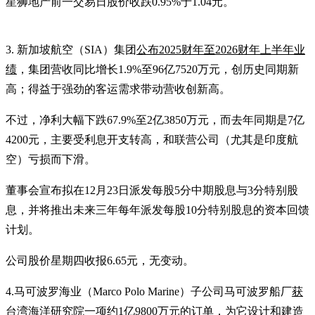
星狮地产前一交易日股价收跌0.95%于1.04元。
3. 新加坡航空（SIA）集团
公布2025财年至2026财年上半年业
绩
，集团营收同比增长1.9%至96亿7520万元，创历史同期新
高；得益于强劲的客运需求带动营收创新高。
不过，净利大幅下跌67.9%至2亿3850万元，而去年同期是7亿
4200元，主要受利息开支转高，和联营公司（尤其是印度航
空）亏损而下滑。
董事会宣布拟在12月23日派发每股5分中期股息与3分特别股
息，并将推出未来三年每年派发每股10分特别股息的资本回馈
计划。
公司股价星期四收报6.65元，无变动。
4.马可波罗海业（Marco Polo Marine）子公司马可波罗船厂
获
台湾海洋研究院一项约1亿9800万元的订单
，为它设计和建造