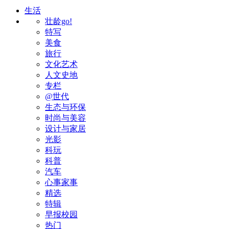
生活
壮龄go!
特写
美食
旅行
文化艺术
人文史地
专栏
@世代
生态与环保
时尚与美容
设计与家居
光影
科玩
科普
汽车
心事家事
精选
特辑
早报校园
热门