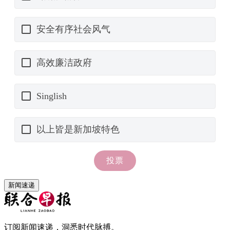
新闻速递
订阅新闻速递，洞悉时代脉搏。