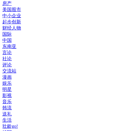
房产
美国股市
中小企业
起步创新
财经人物
国际
中国
东南亚
言论
社论
评论
交流站
漫画
娱乐
明星
影视
音乐
韩流
送礼
生活
壮龄go!