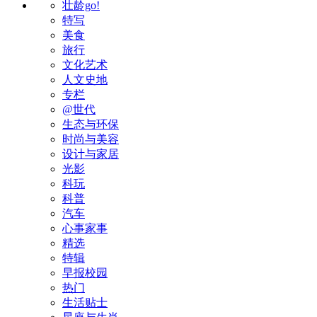
壮龄go!
特写
美食
旅行
文化艺术
人文史地
专栏
@世代
生态与环保
时尚与美容
设计与家居
光影
科玩
科普
汽车
心事家事
精选
特辑
早报校园
热门
生活贴士