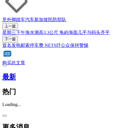
意外
脚踏车
汽车
新加坡民防部队
上一篇
星期三下午海水潮高3.3公尺 龟屿海面几乎与码头齐平
下一篇
冒名发电邮索停车费 NETS吁公众保持警惕
购买此文章
最新
热门
Loading...
更多消息