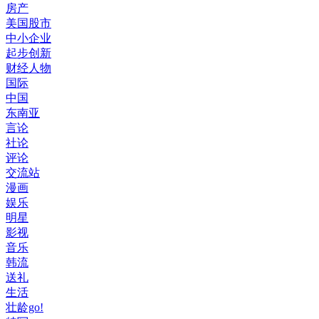
房产
美国股市
中小企业
起步创新
财经人物
国际
中国
东南亚
言论
社论
评论
交流站
漫画
娱乐
明星
影视
音乐
韩流
送礼
生活
壮龄go!