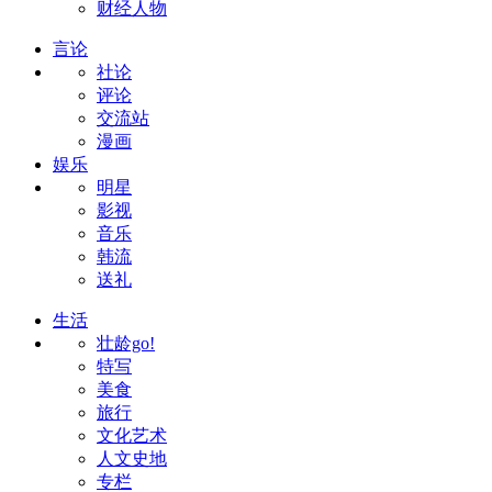
财经人物
言论
社论
评论
交流站
漫画
娱乐
明星
影视
音乐
韩流
送礼
生活
壮龄go!
特写
美食
旅行
文化艺术
人文史地
专栏