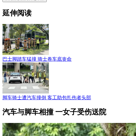
延伸阅读
巴士脚踏车猛撞 骑士卷车底丧命
脚车骑士遭汽车撞倒 客工助包扎伤者头部
汽车与脚车相撞 一女子受伤送院