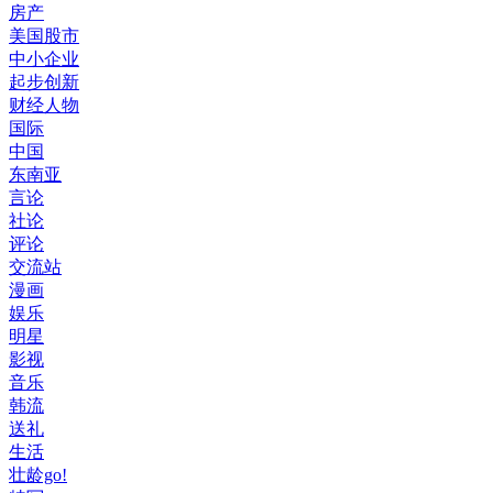
房产
美国股市
中小企业
起步创新
财经人物
国际
中国
东南亚
言论
社论
评论
交流站
漫画
娱乐
明星
影视
音乐
韩流
送礼
生活
壮龄go!