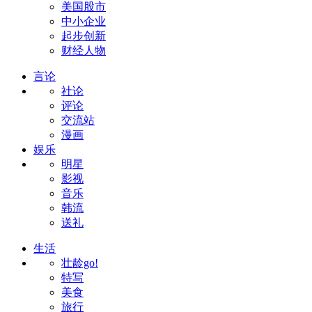
美国股市
中小企业
起步创新
财经人物
言论
社论
评论
交流站
漫画
娱乐
明星
影视
音乐
韩流
送礼
生活
壮龄go!
特写
美食
旅行