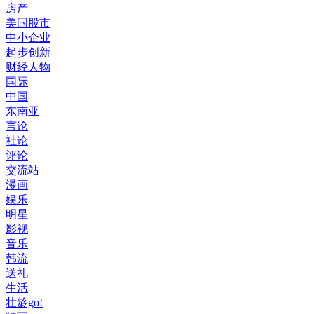
房产
美国股市
中小企业
起步创新
财经人物
国际
中国
东南亚
言论
社论
评论
交流站
漫画
娱乐
明星
影视
音乐
韩流
送礼
生活
壮龄go!