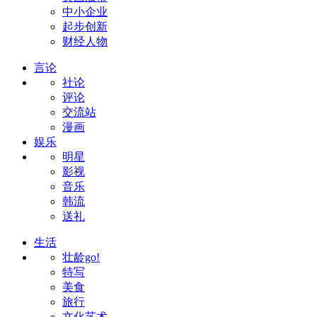
中小企业
起步创新
财经人物
言论
社论
评论
交流站
漫画
娱乐
明星
影视
音乐
韩流
送礼
生活
壮龄go!
特写
美食
旅行
文化艺术