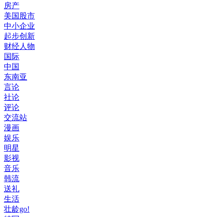
房产
美国股市
中小企业
起步创新
财经人物
国际
中国
东南亚
言论
社论
评论
交流站
漫画
娱乐
明星
影视
音乐
韩流
送礼
生活
壮龄go!