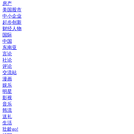
房产
美国股市
中小企业
起步创新
财经人物
国际
中国
东南亚
言论
社论
评论
交流站
漫画
娱乐
明星
影视
音乐
韩流
送礼
生活
壮龄go!