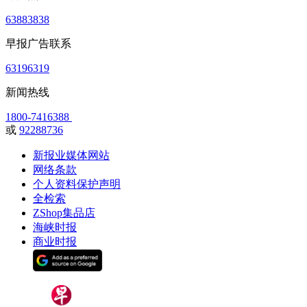
63883838
早报广告联系
63196319
新闻热线
1800-7416388
或
92288736
新报业媒体网站
网络条款
个人资料保护声明
全检索
ZShop集品店
海峡时报
商业时报