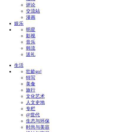
评论
交流站
漫画
娱乐
明星
影视
音乐
韩流
送礼
生活
壮龄go!
特写
美食
旅行
文化艺术
人文史地
专栏
@世代
生态与环保
时尚与美容