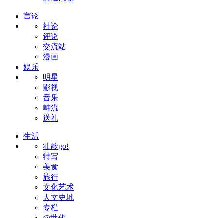
言论
社论
评论
交流站
漫画
娱乐
明星
影视
音乐
韩流
送礼
生活
壮龄go!
特写
美食
旅行
文化艺术
人文史地
专栏
@世代