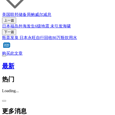
美国联邦储备局
鲍威尔
减息
上一篇
日本福岛外海发生6级地震 未引发海啸
下一篇
瓶盖发臭 日本永旺自行回收86万瓶饮用水
购买此文章
最新
热门
Loading...
更多消息