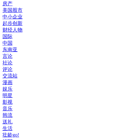
房产
美国股市
中小企业
起步创新
财经人物
国际
中国
东南亚
言论
社论
评论
交流站
漫画
娱乐
明星
影视
音乐
韩流
送礼
生活
壮龄go!