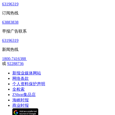
63196319
订阅热线
63883838
早报广告联系
63196319
新闻热线
1800-7416388
或
92288736
新报业媒体网站
网络条款
个人资料保护声明
全检索
ZShop集品店
海峡时报
商业时报