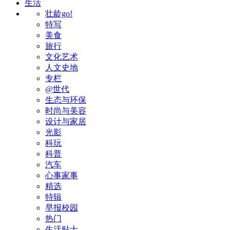
生活
壮龄go!
特写
美食
旅行
文化艺术
人文史地
专栏
@世代
生态与环保
时尚与美容
设计与家居
光影
科玩
科普
汽车
心事家事
精选
特辑
早报校园
热门
生活贴士