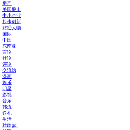
房产
美国股市
中小企业
起步创新
财经人物
国际
中国
东南亚
言论
社论
评论
交流站
漫画
娱乐
明星
影视
音乐
韩流
送礼
生活
壮龄go!