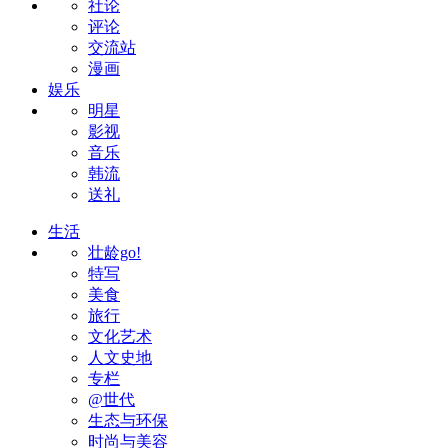
社论
评论
交流站
漫画
娱乐
明星
影视
音乐
韩流
送礼
生活
壮龄go!
特写
美食
旅行
文化艺术
人文史地
专栏
@世代
生态与环保
时尚与美容