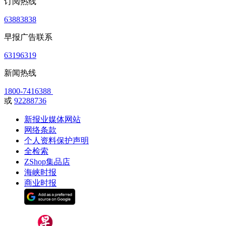
订阅热线
63883838
早报广告联系
63196319
新闻热线
1800-7416388
或
92288736
新报业媒体网站
网络条款
个人资料保护声明
全检索
ZShop集品店
海峡时报
商业时报