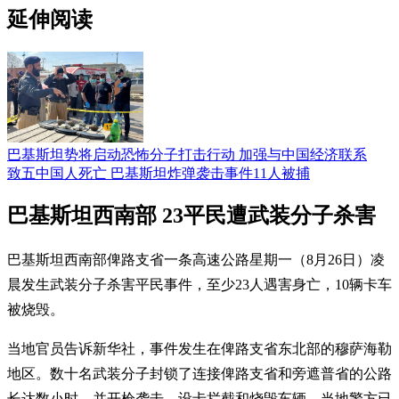
延伸阅读
巴基斯坦势将启动恐怖分子打击行动 加强与中国经济联系
致五中国人死亡 巴基斯坦炸弹袭击事件11人被捕
巴基斯坦西南部 23平民遭武装分子杀害
巴基斯坦西南部俾路支省一条高速公路星期一（8月26日）凌
晨发生武装分子杀害平民事件，至少23人遇害身亡，10辆卡车
被烧毁。
当地官员告诉新华社，事件发生在俾路支省东北部的穆萨海勒
地区。数十名武装分子封锁了连接俾路支省和旁遮普省的公路
长达数小时，并开枪袭击、设卡拦截和烧毁车辆，当地警方已