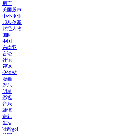
房产
美国股市
中小企业
起步创新
财经人物
国际
中国
东南亚
言论
社论
评论
交流站
漫画
娱乐
明星
影视
音乐
韩流
送礼
生活
壮龄go!