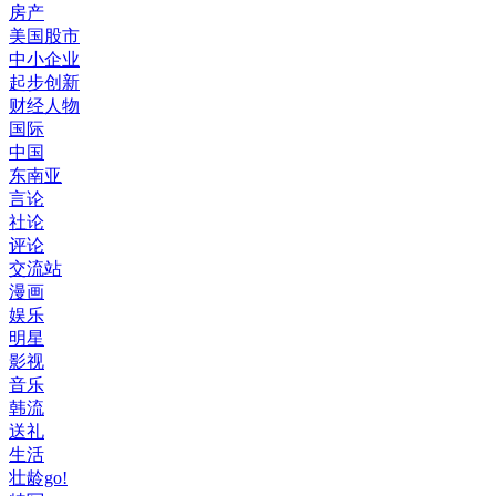
房产
美国股市
中小企业
起步创新
财经人物
国际
中国
东南亚
言论
社论
评论
交流站
漫画
娱乐
明星
影视
音乐
韩流
送礼
生活
壮龄go!