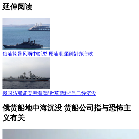
延伸阅读
俄油轮暴风雨中断裂 原油泄漏到刻赤海峡
俄国防部证实黑海旗舰“莫斯科”号已经沉没
俄货船地中海沉没 货船公司指与恐怖主
义有关