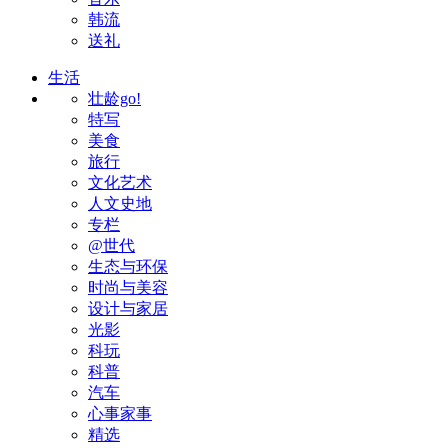
韩流
送礼
生活
壮龄go!
特写
美食
旅行
文化艺术
人文史地
专栏
@世代
生态与环保
时尚与美容
设计与家居
光影
科玩
科普
汽车
心事家事
精选