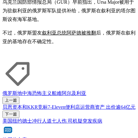
乌克兰国防部情报总局（GUR）早前指出，Ursa Major被用于
为驻叙利亚的俄罗斯军队提供补给，俄罗斯在叙利亚的塔尔图
斯设有海军基地。
不过，俄罗斯盟友
叙利亚总统阿萨德被推翻
后，俄罗斯在叙利
亚的基地存在不确定性。
俄罗斯
地中海
恐怖主义
船难
阿尔及利亚
上一篇
贝恩资本和KKR竞标7-Eleven便利店运营商资产 出价逾64亿元
下一篇
美国纽约德士冲行人道七人伤 司机疑突发疾病