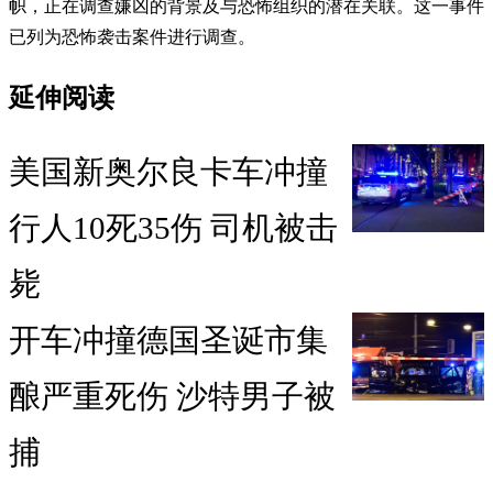
帜，正在调查嫌凶的背景及与恐怖组织的潜在关联。这一事件
已列为恐怖袭击案件进行调查。
延伸阅读
美国新奥尔良卡车冲撞
行人10死35伤 司机被击
毙
开车冲撞德国圣诞市集
酿严重死伤 沙特男子被
捕