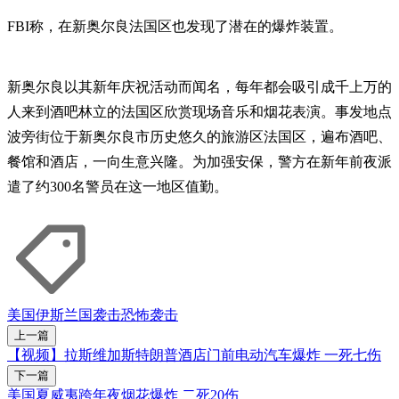
FBI称，在新奥尔良法国区也发现了潜在的爆炸装置。
新奥尔良以其新年庆祝活动而闻名，每年都会吸引成千上万的
人来到酒吧林立的法国区欣赏现场音乐和烟花表演。事发地点
波旁街位于新奥尔良市历史悠久的旅游区法国区，遍布酒吧、
餐馆和酒店，一向生意兴隆。为加强安保，警方在新年前夜派
遣了约300名警员在这一地区值勤。
美国
伊斯兰国
袭击
恐怖袭击
上一篇
【视频】拉斯维加斯特朗普酒店门前电动汽车爆炸 一死七伤
下一篇
美国夏威夷跨年夜烟花爆炸 二死20伤