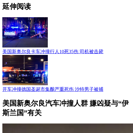
延伸阅读
美国新奥尔良卡车冲撞行人10死35伤 司机被击毙
开车冲撞德国圣诞市集酿严重死伤 沙特男子被捕
美国新奥尔良汽车冲撞人群 嫌凶疑与“伊
斯兰国”有关