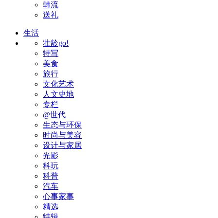
韩流
送礼
生活
壮龄go!
特写
美食
旅行
文化艺术
人文史地
专栏
@世代
生态与环保
时尚与美容
设计与家居
光影
科玩
科普
汽车
心事家事
精选
特辑