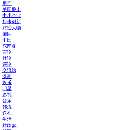
房产
美国股市
中小企业
起步创新
财经人物
国际
中国
东南亚
言论
社论
评论
交流站
漫画
娱乐
明星
影视
音乐
韩流
送礼
生活
壮龄go!