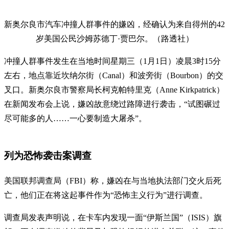
新奥尔良市汽车冲撞人群事件的嫌凶，经确认为来自得州的42
岁美国公民沙姆苏德丁·贾巴尔。（路透社）
冲撞人群事件发生在当地时间星期三（1月1日）凌晨3时15分
左右，地点靠近坎纳尔街（Canal）和波旁街（Bourbon）的交
叉口。新奥尔良市警察局长柯克帕特里克（Anne Kirkpatrick）
在新闻发布会上说，嫌凶故意绕过路障进行袭击，“试图碾过
尽可能多的人……一心要制造大屠杀”。
列为恐怖袭击案调查
美国联邦调查局（FBI）称，嫌凶在与当地执法部门交火后死
亡，他们正在将这起事件作为“恐怖主义行为”进行调查。
调查局发表声明说，在卡车内发现一面“伊斯兰国”（ISIS）旗