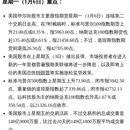
星期一（1月6日）重点：
美国华尔街股市主要股指期货星期一（1月6日）连续第二
个交易日走高。在7时截稿时，标准与普尔500指数期货上
升21.00点或0.35％，报5963.60点；纳斯达克100指数期货也
起135.40点或0.63％，报21458.60点；不过，道琼斯指数期
货则退低26.50点，报42705.00点。
美国股市在上星期五（3日）做出反弹。市场投资者在进入
新的一年里都普遍预期美联储将进一步降息，以及即将上
任的美国总统
特朗普
将实施放松监管政策。
标准与普尔500指数上星期五上升73.90点，闭市报5942.50
点。重量级的道琼斯指数起了339.86点，闭市报42732.13
点。以科技股为主的纳斯达克100指数也升高1.67％或
350.54点，以21326.16点收市。
美国股市上星期五的交易活跃，不过交易所的总成交量是
140亿9000万股，比过去20天的149亿1000万股平均成交量
少。