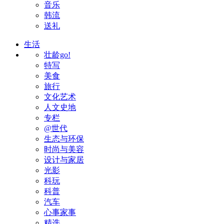
音乐
韩流
送礼
生活
壮龄go!
特写
美食
旅行
文化艺术
人文史地
专栏
@世代
生态与环保
时尚与美容
设计与家居
光影
科玩
科普
汽车
心事家事
精选