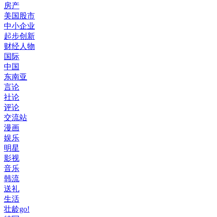
房产
美国股市
中小企业
起步创新
财经人物
国际
中国
东南亚
言论
社论
评论
交流站
漫画
娱乐
明星
影视
音乐
韩流
送礼
生活
壮龄go!