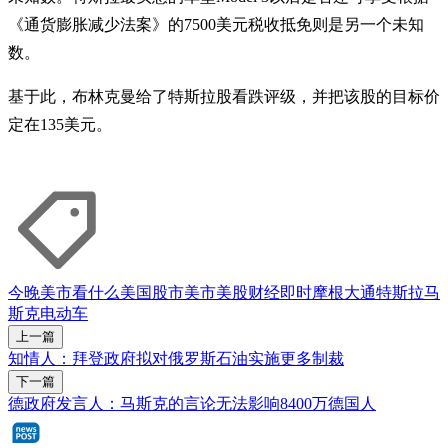
《通货膨胀减少法案》的7500美元税收抵免则是另一个未知
数。
基于此，布林克曼给了特斯拉股看跌评级，并把该股的目标价
定在135美元。
今晚美市看什么
美国股市
美市
美股
财经即时
摩根大通
特斯拉
马
斯克
电动车
上一篇
知情人：拜登政府拟对俄罗斯石油实施更多制裁
下一篇
德政府发言人：马斯克的言论无法影响8400万德国人