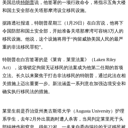
美国总统
特朗普
说，他签署的一项行政命令，将指示五角大楼
和国土安全部在关塔那摩湾设立移民设施。
据路透社报道，特朗普星期三（1月29日）在白宫说，他将下
令国防部和国土安全部，开始准备关塔那摩湾可容纳3万人的
移民设施。他说，这个设施将用于“拘留威胁美国人民的最严
重的非法移民罪犯”。
特朗普在白宫签署的是《莱肯．莱里法案》（Laken Riley
Act），这项锁定拘留无证移民的法案成为他第二任期的首项
立法。长久以来聚焦于打击非法移民的特朗普，通过此法在相
关措施上迈出重要一步。新法涵盖一系列意在加强边境安全和
确实执行移民法的措施。
莱里生前是乔治亚州奥古斯塔大学（Augusta University）护理
系学生，去年2月外出晨跑时遭人杀害，当局判定莱里死于头
部钝挫伤和窒息，得年22岁。一名来自委内瑞拉的无证移民被