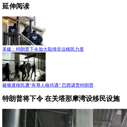
延伸阅读
美媒：特朗普下令加大取缔非法移民力度
被驱逐移民遭“有辱人格待遇” 巴西谴责特朗普
特朗普将下令 在关塔那摩湾设移民设施