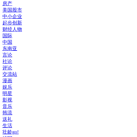
房产
美国股市
中小企业
起步创新
财经人物
国际
中国
东南亚
言论
社论
评论
交流站
漫画
娱乐
明星
影视
音乐
韩流
送礼
生活
壮龄go!