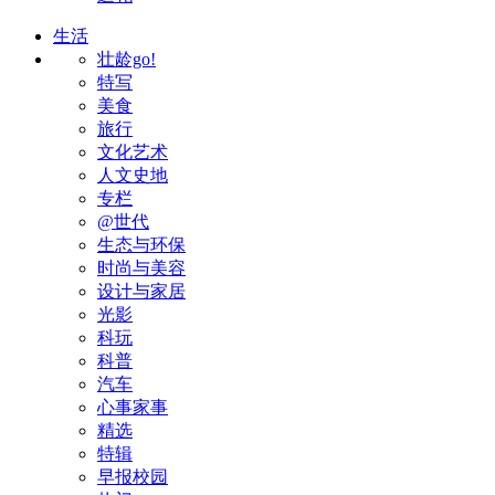
生活
壮龄go!
特写
美食
旅行
文化艺术
人文史地
专栏
@世代
生态与环保
时尚与美容
设计与家居
光影
科玩
科普
汽车
心事家事
精选
特辑
早报校园