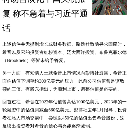
复 称不急着与习近平通
话
上述信件并无提到增长或财务数据。路透社致函寻求回应时，
希音以及它的投资者红杉资本、泛大西洋投资、布鲁克菲尔德
（Brookfield）等皆未给予答复。
另一方面，有知情人士就希音上市情况向彭博社透露，希音正
面临估值
下调至约300亿美元
的压力，此前公司估值曾是该数
额的三倍。有股东指出，为顺利上市，调整估值是必要的。
回首过往，希音在2022年估值曾高达1000亿美元，2023年的一
轮融资中的估值则减至660亿美元。彭博社去年1月报导，投资
者在私人市场交易中，尝试以450亿的估值出售希音股份，这
反映出投资者对希音的信心与兴趣逐渐减弱。