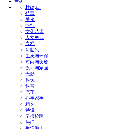
生活
壮龄go!
特写
美食
旅行
文化艺术
人文史地
专栏
@世代
生态与环保
时尚与美容
设计与家居
光影
科玩
科普
汽车
心事家事
精选
特辑
早报校园
热门
生活贴士