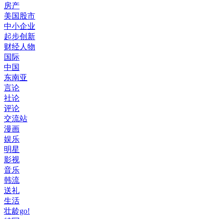
房产
美国股市
中小企业
起步创新
财经人物
国际
中国
东南亚
言论
社论
评论
交流站
漫画
娱乐
明星
影视
音乐
韩流
送礼
生活
壮龄go!