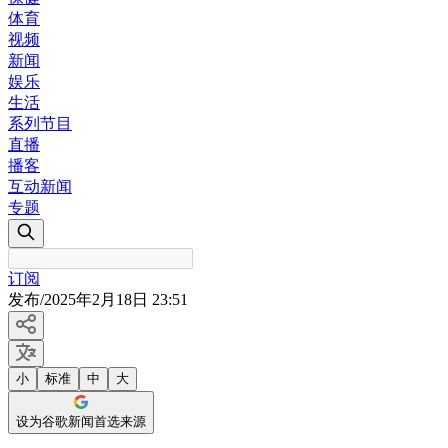
体育
视频
新闻
娱乐
生活
系列节目
直播
播客
互动新闻
专题
订阅
发布
/
2025年2月18日 23:51
小
标准
中
大
设为谷歌新闻首选来源