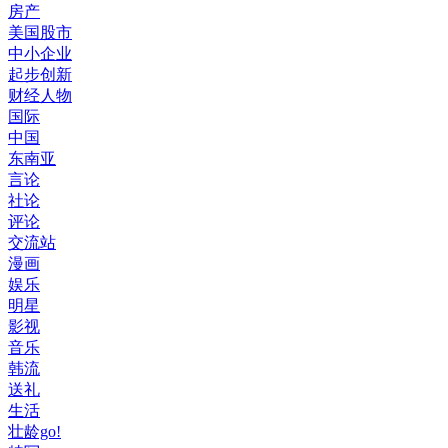
房产
美国股市
中小企业
起步创新
财经人物
国际
中国
东南亚
言论
社论
评论
交流站
漫画
娱乐
明星
影视
音乐
韩流
送礼
生活
壮龄go!