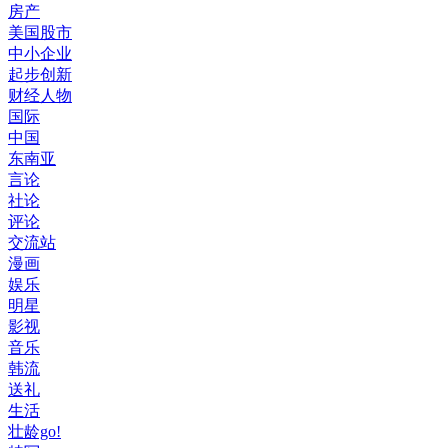
房产
美国股市
中小企业
起步创新
财经人物
国际
中国
东南亚
言论
社论
评论
交流站
漫画
娱乐
明星
影视
音乐
韩流
送礼
生活
壮龄go!