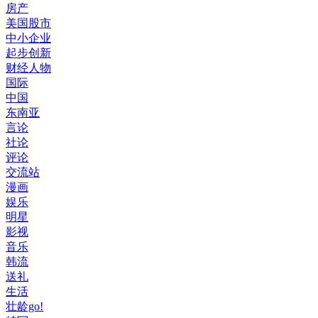
房产
美国股市
中小企业
起步创新
财经人物
国际
中国
东南亚
言论
社论
评论
交流站
漫画
娱乐
明星
影视
音乐
韩流
送礼
生活
壮龄go!