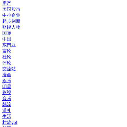
房产
美国股市
中小企业
起步创新
财经人物
国际
中国
东南亚
言论
社论
评论
交流站
漫画
娱乐
明星
影视
音乐
韩流
送礼
生活
壮龄go!