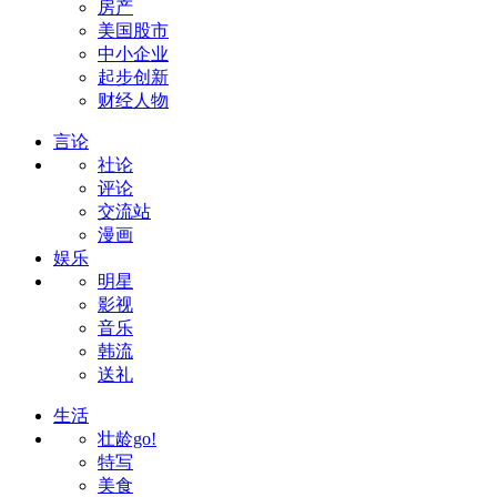
房产
美国股市
中小企业
起步创新
财经人物
言论
社论
评论
交流站
漫画
娱乐
明星
影视
音乐
韩流
送礼
生活
壮龄go!
特写
美食