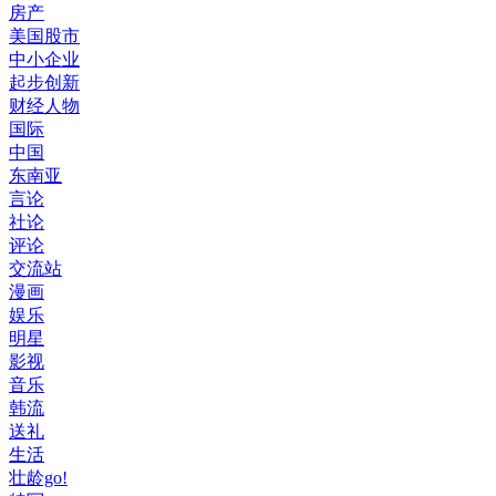
房产
美国股市
中小企业
起步创新
财经人物
国际
中国
东南亚
言论
社论
评论
交流站
漫画
娱乐
明星
影视
音乐
韩流
送礼
生活
壮龄go!