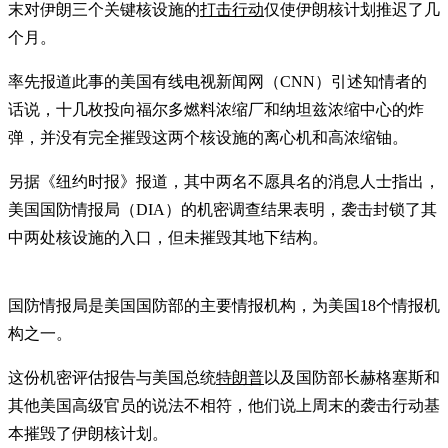
末对伊朗三个关键核设施的
打击行动
仅使伊朗核计划推迟了几
个月。
率先报道此事的美国有线电视新闻网（CNN）引述知情者的
话说，十几枚投向福尔多燃料浓缩厂和纳坦兹浓缩中心的炸
弹，并没有完全摧毁这两个核设施的离心机和高浓缩铀。
另据《纽约时报》报道，其中两名不愿具名的消息人士指出，
美国国防情报局（DIA）的机密调查结果表明，袭击封锁了其
中两处核设施的入口，但未摧毁其地下结构。
国防情报局是美国国防部的主要情报机构，为美国18个情报机
构之一。
这份机密评估报告与美国总统
特朗普
以及国防部长赫格塞斯和
其他美国高级官员的说法不相符，他们说上周末的袭击行动基
本摧毁了伊朗核计划。