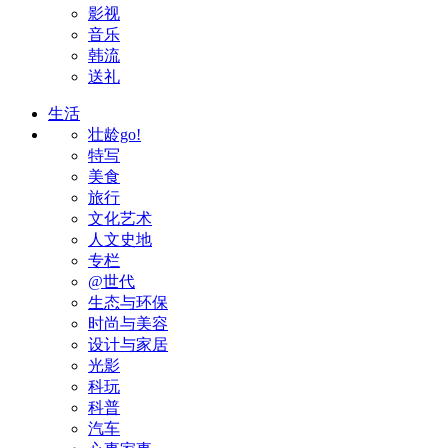
影视
音乐
韩流
送礼
生活
壮龄go!
特写
美食
旅行
文化艺术
人文史地
专栏
@世代
生态与环保
时尚与美容
设计与家居
光影
科玩
科普
汽车