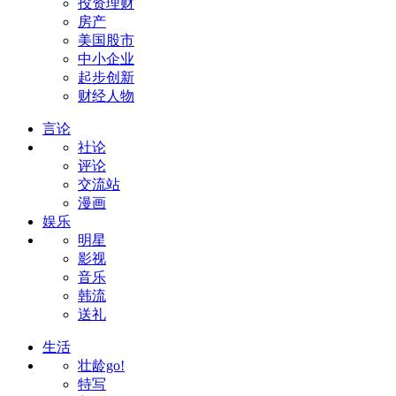
投资理财
房产
美国股市
中小企业
起步创新
财经人物
言论
社论
评论
交流站
漫画
娱乐
明星
影视
音乐
韩流
送礼
生活
壮龄go!
特写