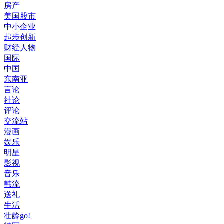
房产
美国股市
中小企业
起步创新
财经人物
国际
中国
东南亚
言论
社论
评论
交流站
漫画
娱乐
明星
影视
音乐
韩流
送礼
生活
壮龄go!