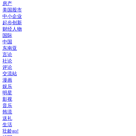
房产
美国股市
中小企业
起步创新
财经人物
国际
中国
东南亚
言论
社论
评论
交流站
漫画
娱乐
明星
影视
音乐
韩流
送礼
生活
壮龄go!