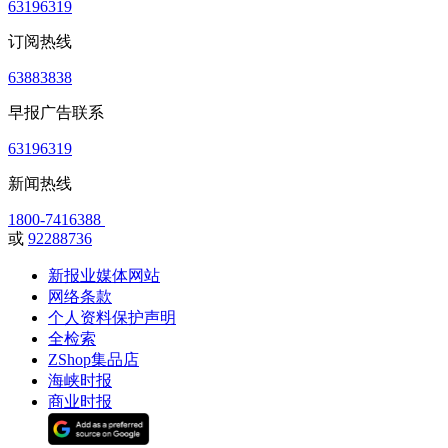
63196319
订阅热线
63883838
早报广告联系
63196319
新闻热线
1800-7416388
或
92288736
新报业媒体网站
网络条款
个人资料保护声明
全检索
ZShop集品店
海峡时报
商业时报