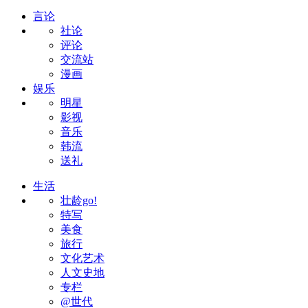
言论
社论
评论
交流站
漫画
娱乐
明星
影视
音乐
韩流
送礼
生活
壮龄go!
特写
美食
旅行
文化艺术
人文史地
专栏
@世代