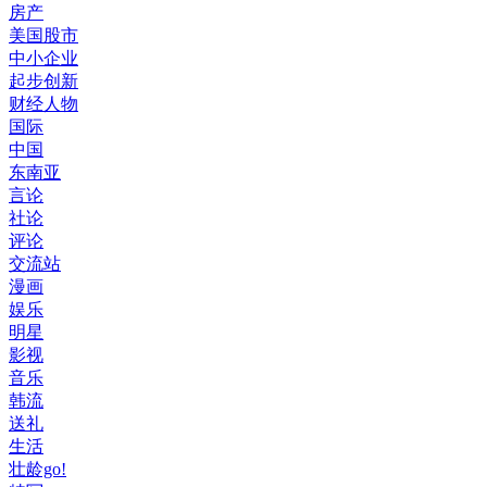
房产
美国股市
中小企业
起步创新
财经人物
国际
中国
东南亚
言论
社论
评论
交流站
漫画
娱乐
明星
影视
音乐
韩流
送礼
生活
壮龄go!