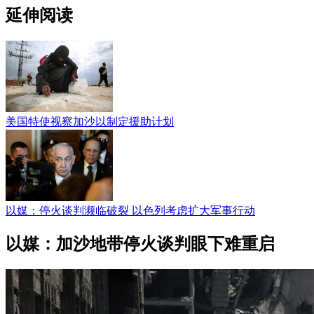
延伸阅读
美国特使视察加沙以制定援助计划
以媒：停火谈判濒临破裂 以色列考虑扩大军事行动
以媒：加沙地带停火谈判眼下难重启