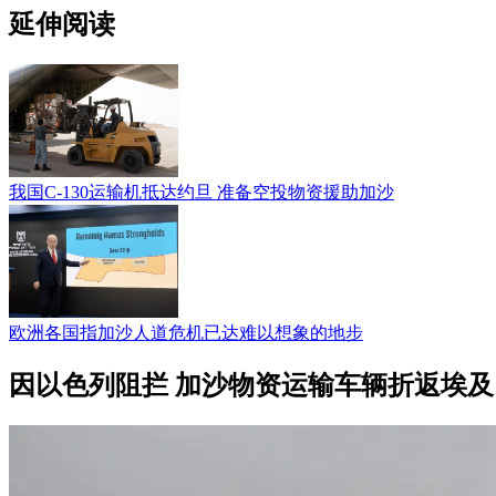
延伸阅读
我国C-130运输机抵达约旦 准备空投物资援助加沙
欧洲各国指加沙人道危机已达难以想象的地步
因以色列阻拦 加沙物资运输车辆折返埃及