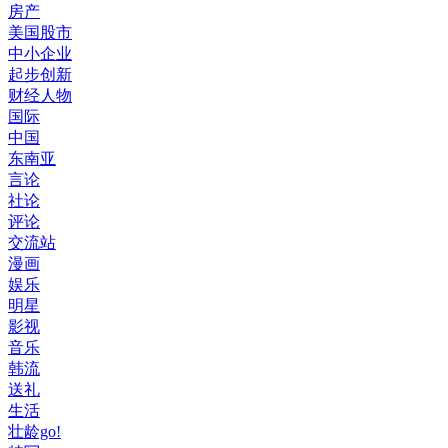
房产
美国股市
中小企业
起步创新
财经人物
国际
中国
东南亚
言论
社论
评论
交流站
漫画
娱乐
明星
影视
音乐
韩流
送礼
生活
壮龄go!