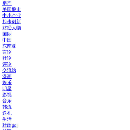
房产
美国股市
中小企业
起步创新
财经人物
国际
中国
东南亚
言论
社论
评论
交流站
漫画
娱乐
明星
影视
音乐
韩流
送礼
生活
壮龄go!