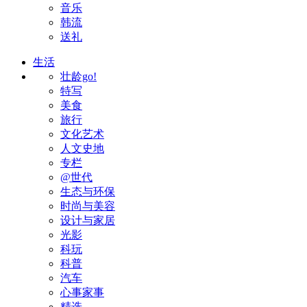
音乐
韩流
送礼
生活
壮龄go!
特写
美食
旅行
文化艺术
人文史地
专栏
@世代
生态与环保
时尚与美容
设计与家居
光影
科玩
科普
汽车
心事家事
精选