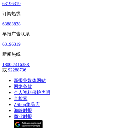
63196319
订阅热线
63883838
早报广告联系
63196319
新闻热线
1800-7416388
或
92288736
新报业媒体网站
网络条款
个人资料保护声明
全检索
ZShop集品店
海峡时报
商业时报