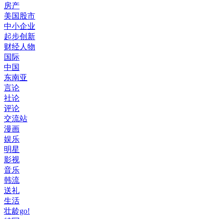
房产
美国股市
中小企业
起步创新
财经人物
国际
中国
东南亚
言论
社论
评论
交流站
漫画
娱乐
明星
影视
音乐
韩流
送礼
生活
壮龄go!