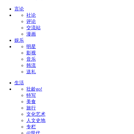
言论
社论
评论
交流站
漫画
娱乐
明星
影视
音乐
韩流
送礼
生活
壮龄go!
特写
美食
旅行
文化艺术
人文史地
专栏
@世代