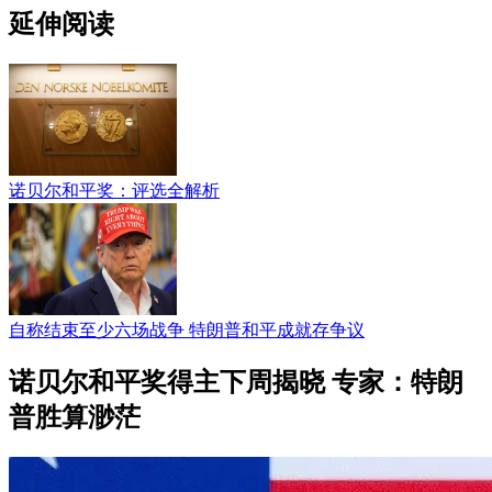
延伸阅读
诺贝尔和平奖：评选全解析
自称结束至少六场战争 特朗普和平成就存争议
诺贝尔和平奖得主下周揭晓 专家：特朗
普胜算渺茫