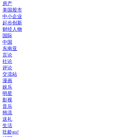
房产
美国股市
中小企业
起步创新
财经人物
国际
中国
东南亚
言论
社论
评论
交流站
漫画
娱乐
明星
影视
音乐
韩流
送礼
生活
壮龄go!