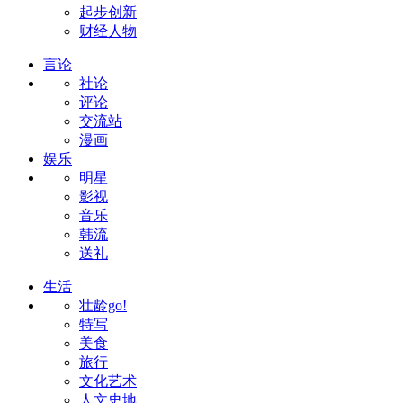
起步创新
财经人物
言论
社论
评论
交流站
漫画
娱乐
明星
影视
音乐
韩流
送礼
生活
壮龄go!
特写
美食
旅行
文化艺术
人文史地