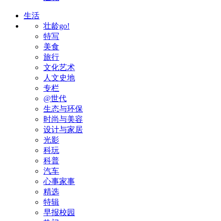
生活
壮龄go!
特写
美食
旅行
文化艺术
人文史地
专栏
@世代
生态与环保
时尚与美容
设计与家居
光影
科玩
科普
汽车
心事家事
精选
特辑
早报校园