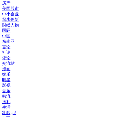
房产
美国股市
中小企业
起步创新
财经人物
国际
中国
东南亚
言论
社论
评论
交流站
漫画
娱乐
明星
影视
音乐
韩流
送礼
生活
壮龄go!