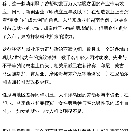
移，这一趋势削弱了曾帮助数百万人摆脱贫困的产业带动效
应。同时，新创企业（即成立五年及以下）在创造就业上扮演
着“重要而不成比例”的角色。以马来西亚和越南为例，这类企
业占总就业的57%，却贡献了79%的新增岗位。但新企业减少
了入市，则将抑制就业扩张的潜力。
这些经济与就业压力正与政治不满交织。近月来，全球多地出
现以Z世代为主的抗议浪潮，数千名年轻人因对腐败、失业与
不平等的愤怒走上街头，相关示威已在菲律宾、印尼、蒙古、
马达加斯加、肯尼亚、摩洛哥与东帝汶等地爆发，并在尼泊尔
和孟加拉引发政权更迭。
性别与地区差异同样明显。太平洋岛国的劳动参与率偏低，在
印尼、马来西亚和菲律宾，女性劳动参与率比男性低约15个百
分点，妇女的就业与收入机会明显不足。