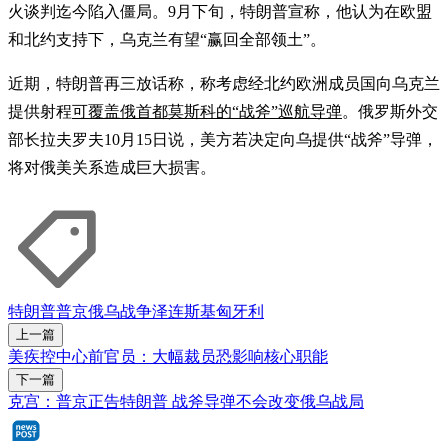
火谈判迄今陷入僵局。9月下旬，特朗普宣称，他认为在欧盟
和北约支持下，乌克兰有望“赢回全部领土”。
近期，特朗普再三放话称，称考虑经北约欧洲成员国向乌克兰
提供射程
可覆盖俄首都莫斯科的“战斧”巡航导弹
。俄罗斯外交
部长拉夫罗夫10月15日说，美方若决定向乌提供“战斧”导弹，
将对俄美关系造成巨大损害。
特朗普
普京
俄乌战争
泽连斯基
匈牙利
上一篇
美疾控中心前官员：大幅裁员恐影响核心职能
下一篇
克宫：普京正告特朗普 战斧导弹不会改变俄乌战局