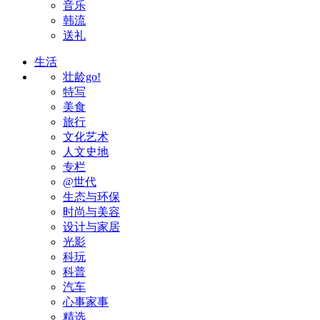
音乐
韩流
送礼
生活
壮龄go!
特写
美食
旅行
文化艺术
人文史地
专栏
@世代
生态与环保
时尚与美容
设计与家居
光影
科玩
科普
汽车
心事家事
精选