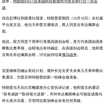
战争，
特朗普8月已在美国阿拉斯加州与普京举行过一次会
谈
。
综合彭博社和路透社报道，特朗普星期四（10月16日）在社媒
平台发文说，他当天和普京通电话，两人同意在布达佩斯会
面。
他说，双方同意下周举行美俄高级别会晤，美方代表团由国务
卿鲁比奥率领，会晤地点有待确定。在高级别会晤后，他和普
京将在布达佩斯会晤，讨论如何结束
俄乌战争
。
克里姆林宫确认有此计划，俄外长拉夫罗夫未来几天将和鲁比
奥通话，为普京和特朗普的新一轮峰会做准备。
特朗普当天在白宫椭圆形办公室告诉记者，他和普京的通话
“富有成效”“取得很大进展”，并对布达佩斯峰会可能促成俄乌
停火表示乐观，尽管阿拉斯加峰会未有任何突破。