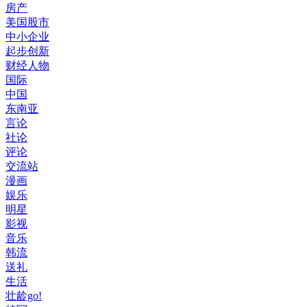
房产
美国股市
中小企业
起步创新
财经人物
国际
中国
东南亚
言论
社论
评论
交流站
漫画
娱乐
明星
影视
音乐
韩流
送礼
生活
壮龄go!