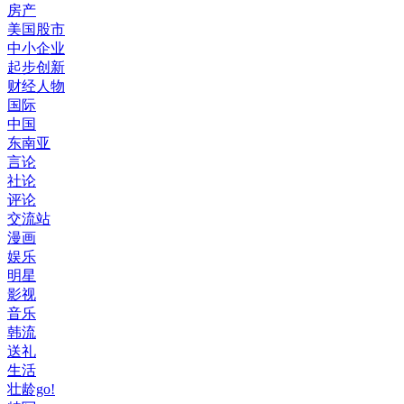
房产
美国股市
中小企业
起步创新
财经人物
国际
中国
东南亚
言论
社论
评论
交流站
漫画
娱乐
明星
影视
音乐
韩流
送礼
生活
壮龄go!