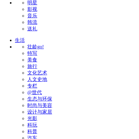
明星
影视
音乐
韩流
送礼
生活
壮龄go!
特写
美食
旅行
文化艺术
人文史地
专栏
@世代
生态与环保
时尚与美容
设计与家居
光影
科玩
科普
汽车