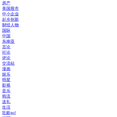
房产
美国股市
中小企业
起步创新
财经人物
国际
中国
东南亚
言论
社论
评论
交流站
漫画
娱乐
明星
影视
音乐
韩流
送礼
生活
壮龄go!