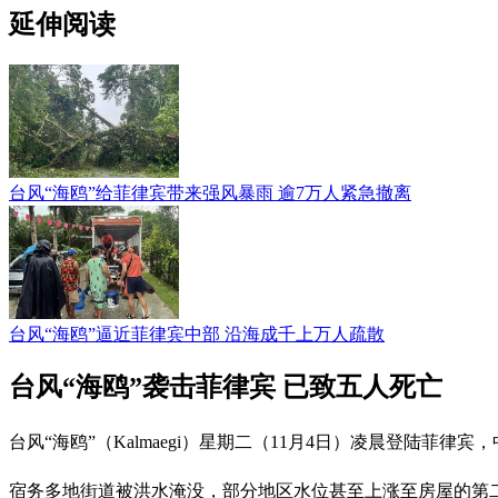
延伸阅读
台风“海鸥”给菲律宾带来强风暴雨 逾7万人紧急撤离
台风“海鸥”逼近菲律宾中部 沿海成千上万人疏散
台风“海鸥”袭击菲律宾 已致五人死亡
台风“海鸥”（Kalmaegi）星期二（11月4日）凌晨登陆
宿务多地街道被洪水淹没，部分地区水位甚至上涨至房屋的第