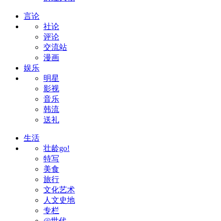
言论
社论
评论
交流站
漫画
娱乐
明星
影视
音乐
韩流
送礼
生活
壮龄go!
特写
美食
旅行
文化艺术
人文史地
专栏
@世代