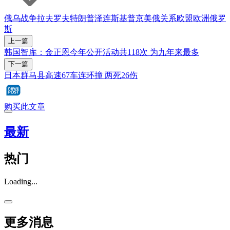
俄乌战争
拉夫罗夫
特朗普
泽连斯基
普京
美俄关系
欧盟
欧洲
俄罗
斯
上一篇
韩国智库：金正恩今年公开活动共118次 为九年来最多
下一篇
日本群马县高速67车连环撞 两死26伤
购买此文章
最新
热门
Loading...
更多消息