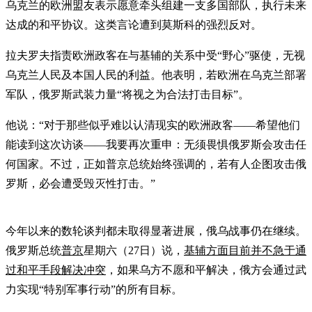
乌克兰的欧洲盟友表示愿意牵头组建一支多国部队，执行未来
达成的和平协议。这类言论遭到莫斯科的强烈反对。
拉夫罗夫指责欧洲政客在与基辅的关系中受“野心”驱使，无视
乌克兰人民及本国人民的利益。他表明，若欧洲在乌克兰部署
军队，俄罗斯武装力量“将视之为合法打击目标”。
他说：“对于那些似乎难以认清现实的欧洲政客——希望他们
能读到这次访谈——我要再次重申：无须畏惧俄罗斯会攻击任
何国家。不过，正如普京总统始终强调的，若有人企图攻击俄
罗斯，必会遭受毁灭性打击。”
今年以来的数轮谈判都未取得显著进展，俄乌战事仍在继续。
俄罗斯总统
普京
星期六（27日）说，
基辅方面目前并不急于通
过和平手段解决冲突
，如果乌方不愿和平解决，俄方会通过武
力实现“特别军事行动”的所有目标。