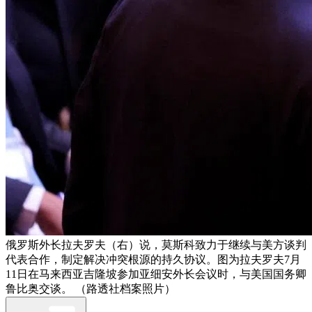
俄罗斯外长拉夫罗夫（右）说，莫斯科致力于继续与美方谈判
代表合作，制定解决冲突根源的持久协议。图为拉夫罗夫7月
11日在马来西亚吉隆坡参加亚细安外长会议时，与美国国务卿
鲁比奥交谈。 （路透社档案照片）