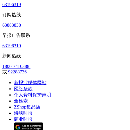
63196319
订阅热线
63883838
早报广告联系
63196319
新闻热线
1800-7416388
或
92288736
新报业媒体网站
网络条款
个人资料保护声明
全检索
ZShop集品店
海峡时报
商业时报