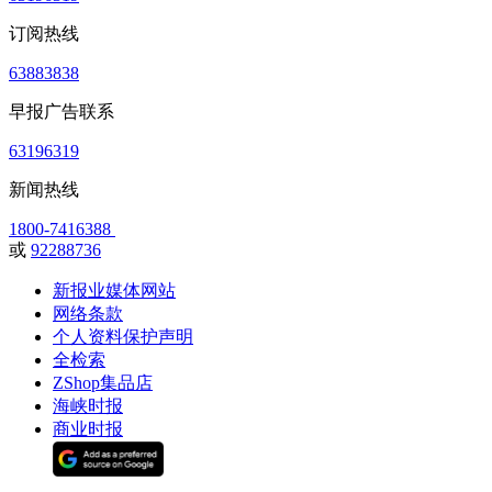
订阅热线
63883838
早报广告联系
63196319
新闻热线
1800-7416388
或
92288736
新报业媒体网站
网络条款
个人资料保护声明
全检索
ZShop集品店
海峡时报
商业时报