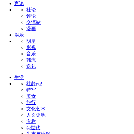
言论
社论
评论
交流站
漫画
娱乐
明星
影视
音乐
韩流
送礼
生活
壮龄go!
特写
美食
旅行
文化艺术
人文史地
专栏
@世代
生态与环保