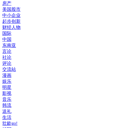
房产
美国股市
中小企业
起步创新
财经人物
国际
中国
东南亚
言论
社论
评论
交流站
漫画
娱乐
明星
影视
音乐
韩流
送礼
生活
壮龄go!