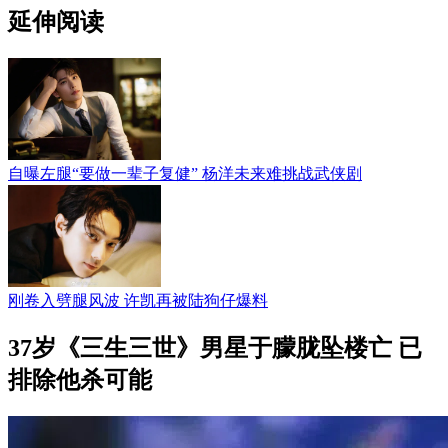
延伸阅读
自曝左腿“要做一辈子复健” 杨洋未来难挑战武侠剧
刚卷入劈腿风波 许凯再被陆狗仔爆料
37岁《三生三世》男星于朦胧坠楼亡 已
排除他杀可能