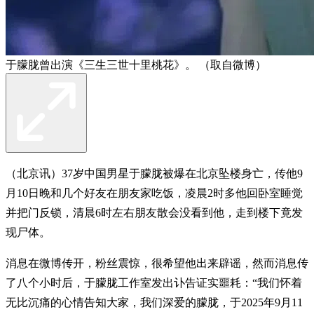
于朦胧曾出演《三生三世十里桃花》。 （取自微博）
（北京讯）37岁中国男星于朦胧被爆在北京坠楼身亡，传他9
月10日晚和几个好友在朋友家吃饭，凌晨2时多他回卧室睡觉
并把门反锁，清晨6时左右朋友散会没看到他，走到楼下竟发
现尸体。
消息在微博传开，粉丝震惊，很希望他出来辟谣，然而消息传
了八个小时后，于朦胧工作室发出讣告证实噩耗：“我们怀着
无比沉痛的心情告知大家，我们深爱的朦胧，于2025年9月11