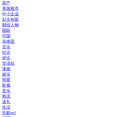
房产
美国股市
中小企业
起步创新
财经人物
国际
中国
东南亚
言论
社论
评论
交流站
漫画
娱乐
明星
影视
音乐
韩流
送礼
生活
壮龄go!