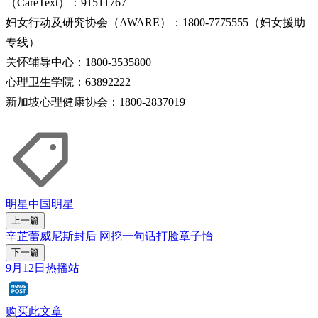
（CareText）：91511767
妇女行动及研究协会（AWARE）：1800-7775555（妇女援助
专线）
关怀辅导中心：1800-3535800
心理卫生学院：63892222
新加坡心理健康协会：1800-2837019
明星
中国明星
上一篇
辛芷蕾威尼斯封后 网挖一句话打脸章子怡
下一篇
9月12日热播站
购买此文章