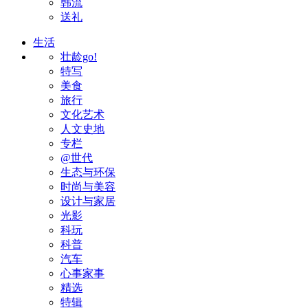
韩流
送礼
生活
壮龄go!
特写
美食
旅行
文化艺术
人文史地
专栏
@世代
生态与环保
时尚与美容
设计与家居
光影
科玩
科普
汽车
心事家事
精选
特辑