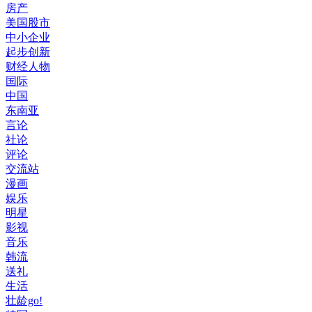
房产
美国股市
中小企业
起步创新
财经人物
国际
中国
东南亚
言论
社论
评论
交流站
漫画
娱乐
明星
影视
音乐
韩流
送礼
生活
壮龄go!