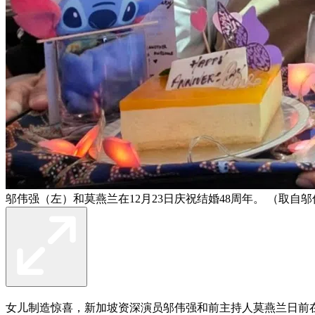
邬伟强（左）和莫燕兰在12月23日庆祝结婚48周年。 （取自
女儿制造惊喜，新加坡资深演员邬伟强和前主持人莫燕兰日前