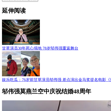
延伸阅读
甘草演员30年死心塌地 78岁邬伟强重返舞台
娱乐吃瓜：76岁前甘草演员邬伟强 差点演出金马奖提名电影《
邬伟强莫燕兰空中庆祝结婚48周年