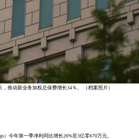
，推动新业务加权总保费增长34％。 （档案照片）
dings）今年第一季净利同比增长26%至3亿零670万元。