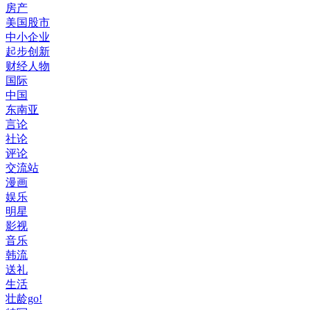
房产
美国股市
中小企业
起步创新
财经人物
国际
中国
东南亚
言论
社论
评论
交流站
漫画
娱乐
明星
影视
音乐
韩流
送礼
生活
壮龄go!