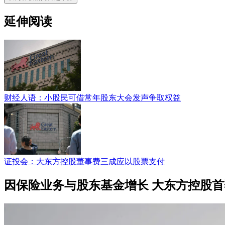
延伸阅读
财经人语：小股民可借常年股东大会发声争取权益
证投会：大东方控股董事费三成应以股票支付
因保险业务与股东基金增长 大东方控股首