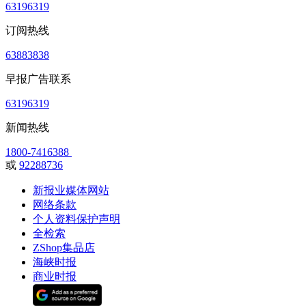
63196319
订阅热线
63883838
早报广告联系
63196319
新闻热线
1800-7416388
或
92288736
新报业媒体网站
网络条款
个人资料保护声明
全检索
ZShop集品店
海峡时报
商业时报