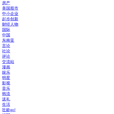
房产
美国股市
中小企业
起步创新
财经人物
国际
中国
东南亚
言论
社论
评论
交流站
漫画
娱乐
明星
影视
音乐
韩流
送礼
生活
壮龄go!