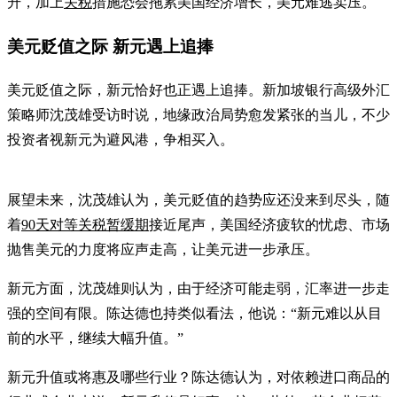
升，加上
关税
措施恐会拖累美国经济增长，美元难逃卖压。
美元贬值之际 新元遇上追捧
美元贬值之际，新元恰好也正遇上追捧。新加坡银行高级外汇
策略师沈茂雄受访时说，地缘政治局势愈发紧张的当儿，不少
投资者视新元为避风港，争相买入。
展望未来，沈茂雄认为，美元贬值的趋势应还没来到尽头，随
着
90天对等关税暂缓期
接近尾声，美国经济疲软的忧虑、市场
抛售美元的力度将应声走高，让美元进一步承压。
新元方面，沈茂雄则认为，由于经济可能走弱，汇率进一步走
强的空间有限。陈达德也持类似看法，他说：“新元难以从目
前的水平，继续大幅升值。”
新元升值或将惠及哪些行业？陈达德认为，对依赖进口商品的