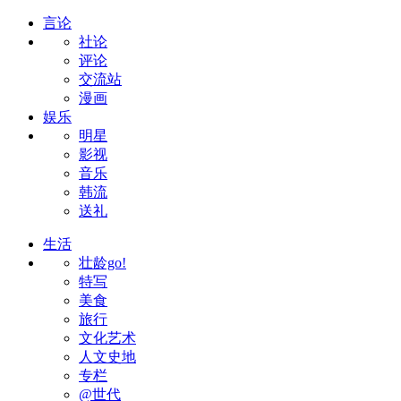
言论
社论
评论
交流站
漫画
娱乐
明星
影视
音乐
韩流
送礼
生活
壮龄go!
特写
美食
旅行
文化艺术
人文史地
专栏
@世代