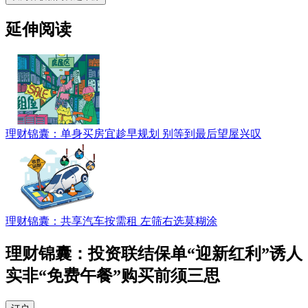
延伸阅读
理财锦囊：单身买房宜趁早规划 别等到最后望屋兴叹
理财锦囊：共享汽车按需租 左筛右选莫糊涂
理财锦囊：投资联结保单“迎新红利”诱人
实非“免费午餐”购买前须三思