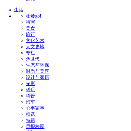
生活
壮龄go!
特写
美食
旅行
文化艺术
人文史地
专栏
@世代
生态与环保
时尚与美容
设计与家居
光影
科玩
科普
汽车
心事家事
精选
特辑
早报校园