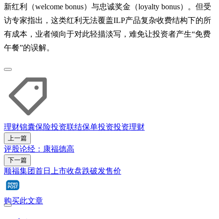
新红利（welcome bonus）与忠诚奖金（loyalty bonus）。但受
访专家指出，这类红利无法覆盖ILP产品复杂收费结构下的所
有成本，业者倾向于对此轻描淡写，难免让投资者产生“免费
午餐”的误解。
理财锦囊
保险
投资联结保单
投资
投资理财
上一篇
评股论经：康福德高
下一篇
顺福集团首日上市收盘跌破发售价
购买此文章