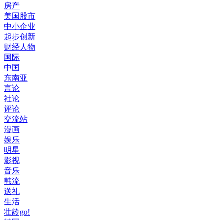
房产
美国股市
中小企业
起步创新
财经人物
国际
中国
东南亚
言论
社论
评论
交流站
漫画
娱乐
明星
影视
音乐
韩流
送礼
生活
壮龄go!