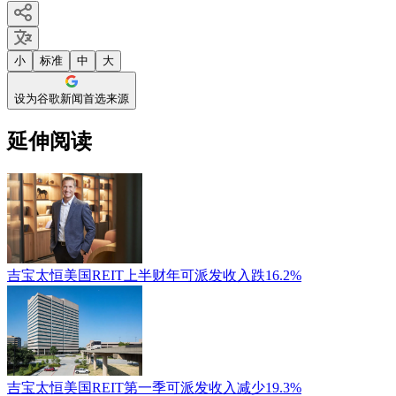
小
标准
中
大
设为谷歌新闻首选来源
延伸阅读
吉宝太恒美国REIT上半财年可派发收入跌16.2%
吉宝太恒美国REIT第一季可派发收入减少19.3%