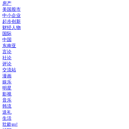
房产
美国股市
中小企业
起步创新
财经人物
国际
中国
东南亚
言论
社论
评论
交流站
漫画
娱乐
明星
影视
音乐
韩流
送礼
生活
壮龄go!