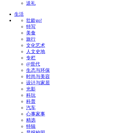
送礼
生活
壮龄go!
特写
美食
旅行
文化艺术
人文史地
专栏
@世代
生态与环保
时尚与美容
设计与家居
光影
科玩
科普
汽车
心事家事
精选
特辑
早报校园