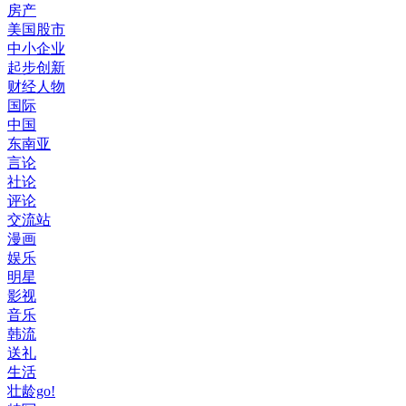
房产
美国股市
中小企业
起步创新
财经人物
国际
中国
东南亚
言论
社论
评论
交流站
漫画
娱乐
明星
影视
音乐
韩流
送礼
生活
壮龄go!