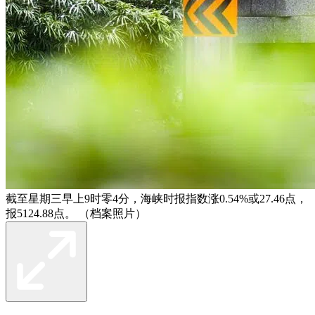
截至星期三早上9时零4分，海峡时报指数涨0.54%或27.46点，
报5124.88点。 （档案照片）