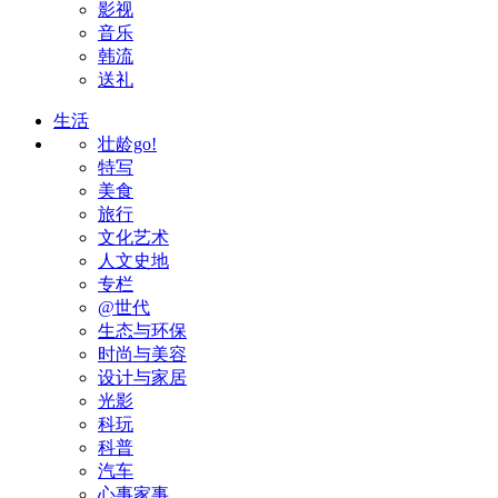
影视
音乐
韩流
送礼
生活
壮龄go!
特写
美食
旅行
文化艺术
人文史地
专栏
@世代
生态与环保
时尚与美容
设计与家居
光影
科玩
科普
汽车
心事家事