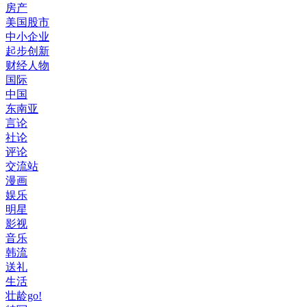
房产
美国股市
中小企业
起步创新
财经人物
国际
中国
东南亚
言论
社论
评论
交流站
漫画
娱乐
明星
影视
音乐
韩流
送礼
生活
壮龄go!