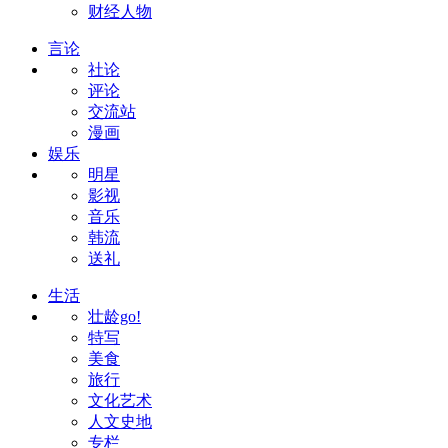
财经人物
言论
社论
评论
交流站
漫画
娱乐
明星
影视
音乐
韩流
送礼
生活
壮龄go!
特写
美食
旅行
文化艺术
人文史地
专栏