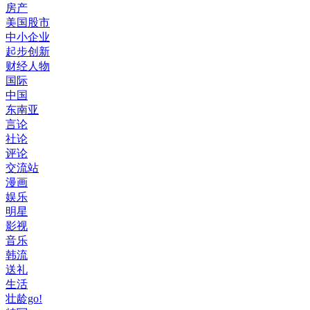
房产
美国股市
中小企业
起步创新
财经人物
国际
中国
东南亚
言论
社论
评论
交流站
漫画
娱乐
明星
影视
音乐
韩流
送礼
生活
壮龄go!