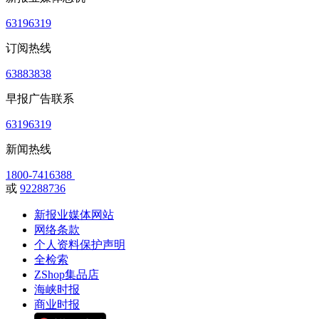
63196319
订阅热线
63883838
早报广告联系
63196319
新闻热线
1800-7416388
或
92288736
新报业媒体网站
网络条款
个人资料保护声明
全检索
ZShop集品店
海峡时报
商业时报