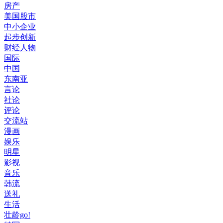
房产
美国股市
中小企业
起步创新
财经人物
国际
中国
东南亚
言论
社论
评论
交流站
漫画
娱乐
明星
影视
音乐
韩流
送礼
生活
壮龄go!