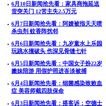
6月10日新闻抢先看：家具商拖延送
货突关门 12苦主失2.5万元
6月7日新闻抢先看：阿嫂被指天天喷
杀虫剂 蚊香阵扰邻
6月6日新闻抢先看：九岁童水上乐园
玩跳水撞破头 伤深见骨缝七针
6月5日新闻抢先看：中国女子扮22岁
嫩妹陪游 用假护照进峇淡被捕
6月4日新闻抢先看：细菌感染致败血
症 美容师截四肢保命
6月3日新闻抢先看：搭客诉：空德士