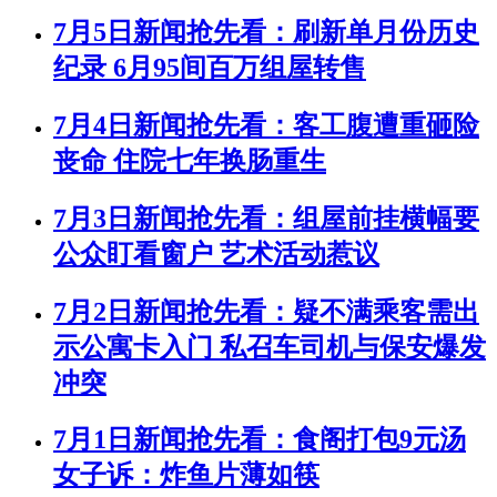
7月5日新闻抢先看：刷新单月份历史
纪录 6月95间百万组屋转售
7月4日新闻抢先看：客工腹遭重砸险
丧命 住院七年换肠重生
7月3日新闻抢先看：组屋前挂横幅要
公众盯看窗户 艺术活动惹议
7月2日新闻抢先看：疑不满乘客需出
示公寓卡入门 私召车司机与保安爆发
冲突
7月1日新闻抢先看：食阁打包9元汤
女子诉：炸鱼片薄如筷