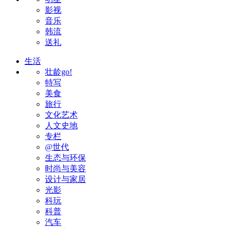
影视
音乐
韩流
送礼
生活
壮龄go!
特写
美食
旅行
文化艺术
人文史地
专栏
@世代
生态与环保
时尚与美容
设计与家居
光影
科玩
科普
汽车