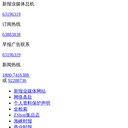
新报业媒体总机
63196319
订阅热线
63883838
早报广告联系
63196319
新闻热线
1800-7416388
或
92288736
新报业媒体网站
网络条款
个人资料保护声明
全检索
ZShop集品店
海峡时报
商业时报