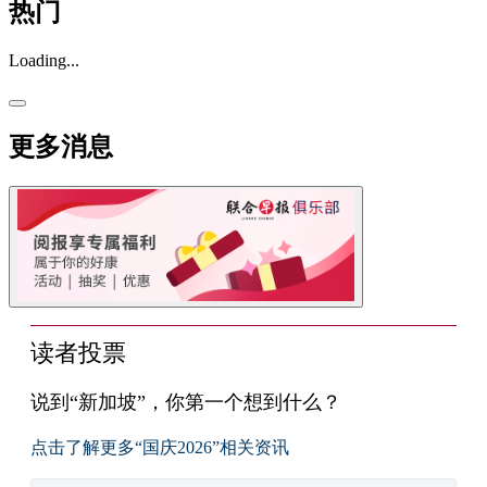
热门
Loading...
更多消息