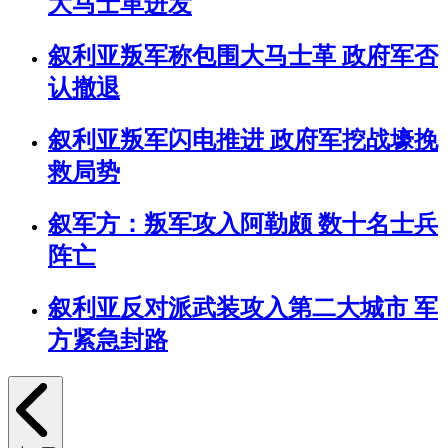
大马士革进发
叙利亚叛军称包围大马士革 政府军否
认撤退
叙利亚叛军闪电推进 政府军挖战壕挽
救局势
叙军方：叛军攻入阿勒颇 数十名士兵
阵亡
叙利亚反对派武装攻入第二大城市 军
方紧急封路