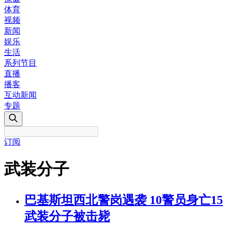
体育
视频
新闻
娱乐
生活
系列节目
直播
播客
互动新闻
专题
订阅
武装分子
巴基斯坦西北警岗遇袭 10警员身亡15
武装分子被击毙