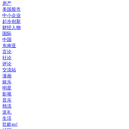
房产
美国股市
中小企业
起步创新
财经人物
国际
中国
东南亚
言论
社论
评论
交流站
漫画
娱乐
明星
影视
音乐
韩流
送礼
生活
壮龄go!