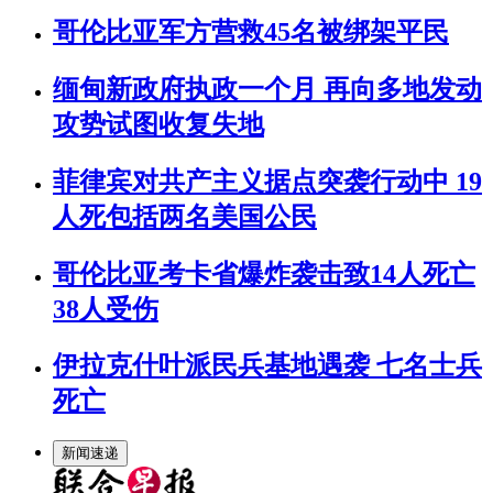
哥伦比亚军方营救45名被绑架平民
缅甸新政府执政一个月 再向多地发动
攻势试图收复失地
菲律宾对共产主义据点突袭行动中 19
人死包括两名美国公民
哥伦比亚考卡省爆炸袭击致14人死亡
38人受伤
伊拉克什叶派民兵基地遇袭 七名士兵
死亡
新闻速递