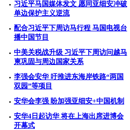
习近平马国媒体发文 愿同亚细安冲破
单边保护主义逆流
配合习近平下周访马行程 马国电视台
播中国节目
中美关税战升级 习近平下周访问越马
柬巩固与周边国家关系
李强会安华 吁推进东海岸铁路“两国
双园”等项目
安华会李强 盼加强亚细安+中国机制
安华4日起访华 将在上海出席进博会
开幕式