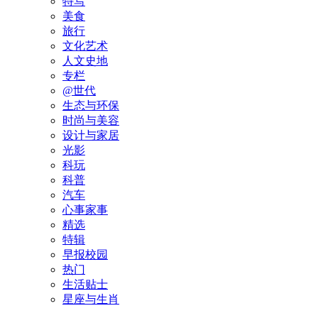
特写
美食
旅行
文化艺术
人文史地
专栏
@世代
生态与环保
时尚与美容
设计与家居
光影
科玩
科普
汽车
心事家事
精选
特辑
早报校园
热门
生活贴士
星座与生肖