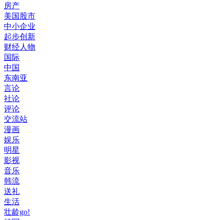
房产
美国股市
中小企业
起步创新
财经人物
国际
中国
东南亚
言论
社论
评论
交流站
漫画
娱乐
明星
影视
音乐
韩流
送礼
生活
壮龄go!