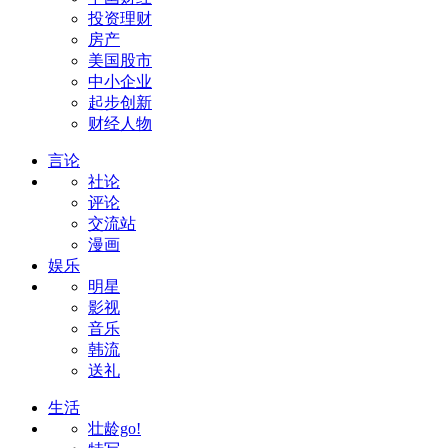
投资理财
房产
美国股市
中小企业
起步创新
财经人物
言论
社论
评论
交流站
漫画
娱乐
明星
影视
音乐
韩流
送礼
生活
壮龄go!