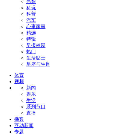
光影
科玩
科普
汽车
心事家事
精选
特辑
早报校园
热门
生活贴士
星座与生肖
体育
视频
新闻
娱乐
生活
系列节目
直播
播客
互动新闻
专题