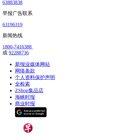
63883838
早报广告联系
63196319
新闻热线
1800-7416388
或
92288736
新报业媒体网站
网络条款
个人资料保护声明
全检索
ZShop集品店
海峡时报
商业时报