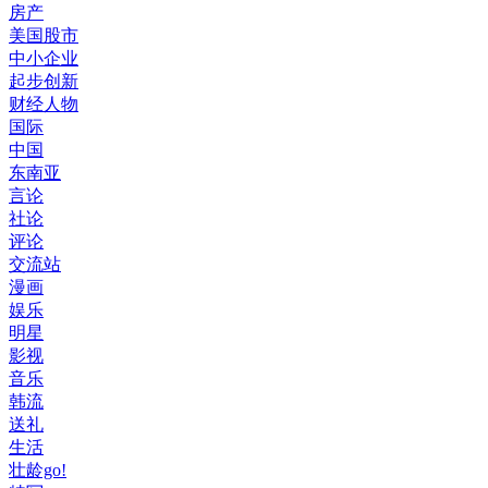
房产
美国股市
中小企业
起步创新
财经人物
国际
中国
东南亚
言论
社论
评论
交流站
漫画
娱乐
明星
影视
音乐
韩流
送礼
生活
壮龄go!