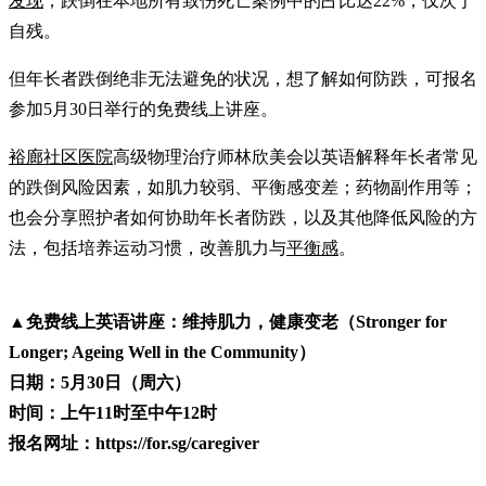
发现
，跌倒在本地所有致伤死亡案例中的占比达22%，仅次于
自残。
但年长者跌倒绝非无法避免的状况，想了解如何防跌，可报名
参加5月30日举行的免费线上讲座。
裕廊社区医院
高级物理治疗师林欣美会以英语解释年长者常见
的跌倒风险因素，如肌力较弱、平衡感变差；药物副作用等；
也会分享照护者如何协助年长者防跌，以及其他降低风险的方
法，包括培养运动习惯，改善肌力与
平衡感
。
▲
免费线上英语讲座：维持肌力，健康变老（Stronger for
Longer; Ageing Well in the Community）
日期：5月30日（周六）
时间：上午11时至中午12时
报名网址：https://for.sg/caregiver