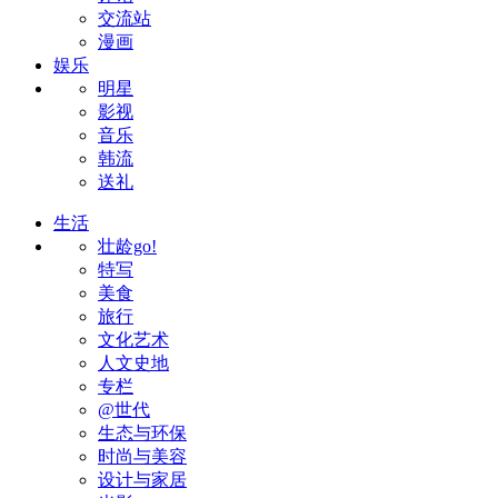
交流站
漫画
娱乐
明星
影视
音乐
韩流
送礼
生活
壮龄go!
特写
美食
旅行
文化艺术
人文史地
专栏
@世代
生态与环保
时尚与美容
设计与家居