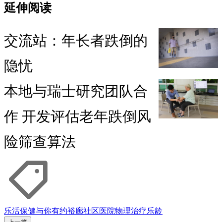
延伸阅读
交流站：年长者跌倒的
隐忧
本地与瑞士研究团队合
作 开发评估老年跌倒风
险筛查算法
乐活
保健
与你有约
裕廊社区医院
物理治疗
乐龄