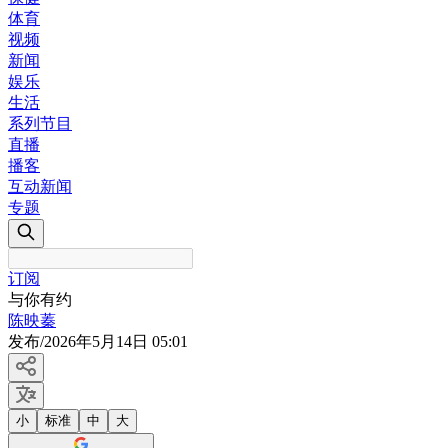
体育
视频
新闻
娱乐
生活
系列节目
直播
播客
互动新闻
专题
订阅
与你有约
陈映蓁
发布
/
2026年5月14日 05:01
小
标准
中
大